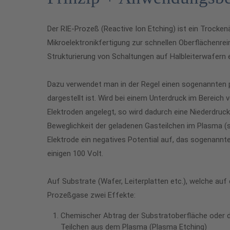
Der RIE-Prozeß (Reactive Ion Etching) ist ein Trockenä
Mikroelektronikfertigung zur schnellen Oberflächenrei
Strukturierung von Schaltungen auf Halbleiterwafern 
Dazu verwendet man in der Regel einen sogenannten pl
dargestellt ist. Wird bei einem Unterdruck im Bereic
Elektroden angelegt, so wird dadurch eine Niederdru
Beweglichkeit der geladenen Gasteilchen im Plasma (sc
Elektrode ein negatives Potential auf, das sogenannte 
einigen 100 Volt.
Auf Substrate (Wafer, Leiterplatten etc.), welche auf d
Prozeßgase zwei Effekte:
Chemischer Abtrag der Substratoberfläche oder d
Teilchen aus dem Plasma (Plasma Etching)