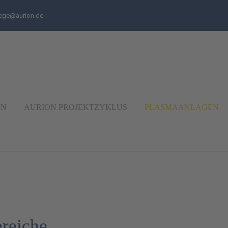
ege@aurion.de
ON
AURION PROJEKTZYKLUS
PLASMAANLAGEN
reiche