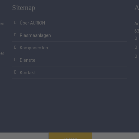
Sitemap
A
Über AURION
den
A
63
Plasmaanlagen
Komponenten
ber
Dienste
Kontakt