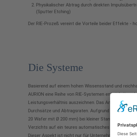
Physikalischer Abtrag durch direkten Impulsübertr
(Sputter Etching)
Der RIE-Prozeß vereint die Vorteile beider Effekte - h
Die Systeme
Basierend auf einem hohen Wissensstand und reichha
AURION eine Reihe von RIE-Systemen entwickelt, welche
Leistungsverhältnis auszeichnen. Das Angebot umfaß
Durchsätze und Abtragsraten. Aufgrund der hohen mö
20 Wafer mit Ø 200 mm) bei kleiner Standfläche (max
Verzichts auf ein teures automatisches Handlingsyst
Dieser Aspekt ist nicht nur für Unternehmen mit einem