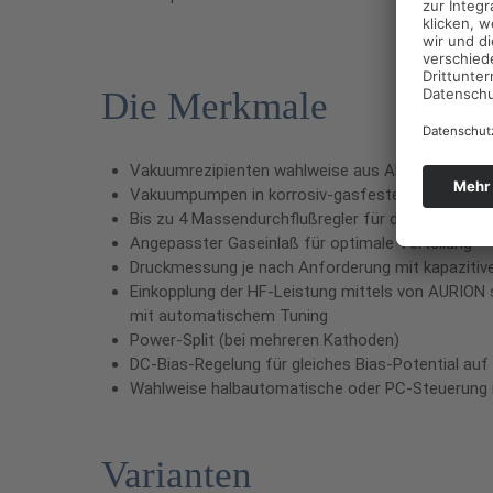
Die Merkmale
Vakuumrezipienten wahlweise aus Aluminium oder
Vakuumpumpen in korrosiv-gasfester Ausführung i
Bis zu 4 Massendurchflußregler für die Gasverso
Angepasster Gaseinlaß für optimale Verteilung
Druckmessung je nach Anforderung mit kapazitiv
Einkopplung der HF-Leistung mittels von AURION
mit automatischem Tuning
Power-Split (bei mehreren Kathoden)
DC-Bias-Regelung für gleiches Bias-Potential au
Wahlweise halbautomatische oder PC-Steuerung i
Varianten