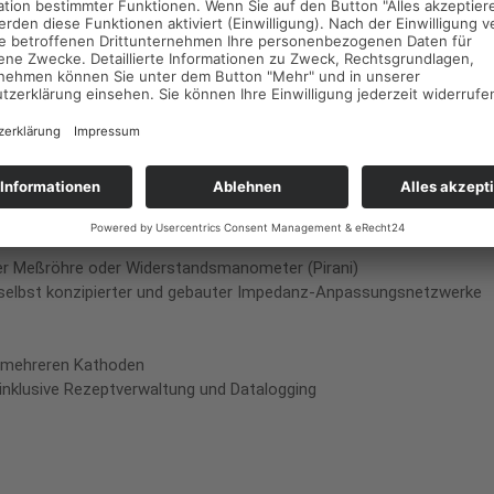
 Edelstahl
nkl. Ölnebelabscheider mit Ölrückführung
rgung
er Meßröhre oder Widerstandsmanometer (Pirani)
 selbst konzipierter und gebauter Impedanz-Anpassungsnetzwerke
f mehreren Kathoden
nklusive Rezeptverwaltung und Datalogging