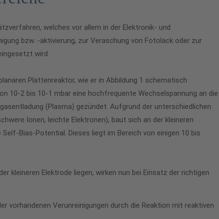
tzverfahren, welches vor allem in der Elektronik- und
nigung bzw. -aktivierung, zur Veraschung von Fotolack oder zur
eingesetzt wird.
anaren Plattenreaktor, wie er in Abbildung 1 schematisch
h von 10-2 bis 10-1 mbar eine hochfrequente Wechselspannung an die
ckgasentladung (Plasma) gezündet. Aufgrund der unterschiedlichen
hwere Ionen, leichte Elektronen), baut sich an der kleineren
Self-Bias-Potential. Dieses liegt im Bereich von einigen 10 bis
er kleineren Elektrode liegen, wirken nun bei Einsatz der richtigen
er vorhandenen Verunreinigungen durch die Reaktion mit reaktiven