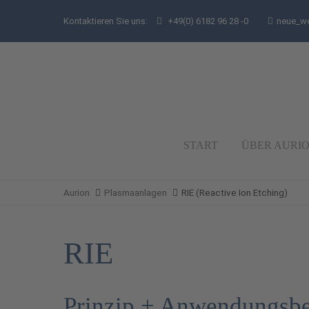
Kontaktieren Sie uns:
+49(0) 6182 96 28 -0
neue_w
START
ÜBER AURI
Aurion
Plasmaanlagen
RIE (Reactive Ion Etching)
RIE
Prinzip + Anwendungsbe