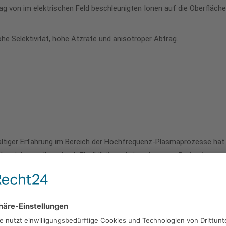
ag von im elektrischen Feld beschleunigten Ionen auf die Oberfläche
ohe Selektivität, hohe Ätzrate und anisotroper Abtrag.
ltiger Erfahrung im Bereich der Hochfrequenz-Plasmaprozesse hat
 sich vor allem durch Flexibilität und ein sehr gutes Preis- /
t mehrere Anlagengrößen für die verschiedensten Substrate,
glichen Beladungskapazität (bis zu 25 Wafer mit Ø 150 mm oder
. 1,5 m² im Reinraum) kann bei bestimmten Prozessen trotz des
em ein Durchsatz von über 100.000 Wafern pro Jahr erzielt werden.
 kleinen Investitionsetat sehr interessant.